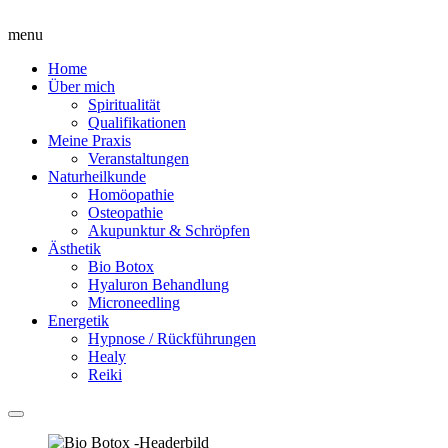
menu
Home
Über mich
Spiritualität
Qualifikationen
Meine Praxis
Veranstaltungen
Naturheilkunde
Homöopathie
Osteopathie
Akupunktur & Schröpfen
Ästhetik
Bio Botox
Hyaluron Behandlung
Microneedling
Energetik
Hypnose / Rückführungen
Healy
Reiki